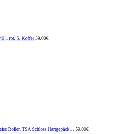
l, rot, S, Koffer
39,00
€
4 leise Rollen TSA Schloss Hartgepäck…
59,00
€