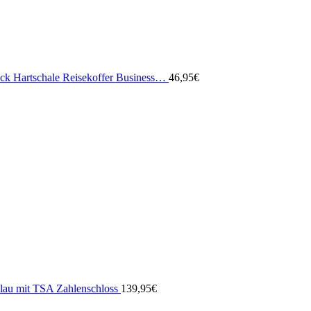
äck Hartschale Reisekoffer Business…
46,95
€
 Blau mit TSA Zahlenschloss
139,95
€