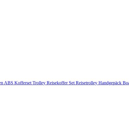
len ABS Kofferset Trolley Reisekoffer Set Reisetrolley Handgepäck Bo