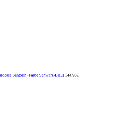
ardcase Santorin (Farbe Schwarz-Blau)
144,90
€