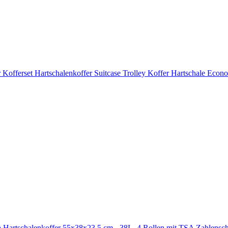
r Kofferset Hartschalenkoffer Suitcase Trolley Koffer Hartschale Econ
a Hartschalenkoffer 55x38x23,5 cm - 38L, 4 Rollen mit TSA Zahlensch