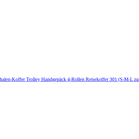
halen-Koffer Trolley Handgepäck 4-Rollen Reisekoffer 301 (S-M-L z