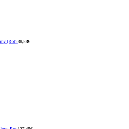
omy (Rot)
88,88
€
loss, Rot
127,45
€