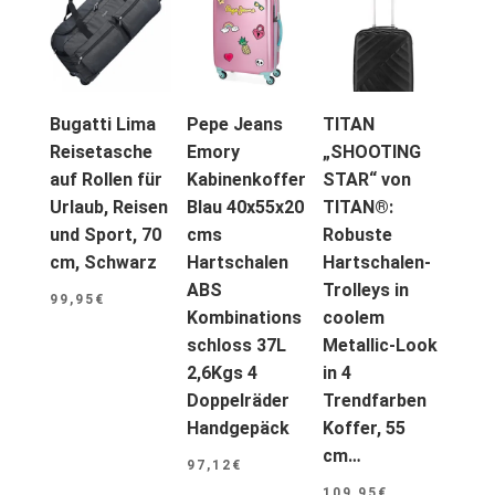
Bugatti Lima
Pepe Jeans
TITAN
Reisetasche
Emory
„SHOOTING
auf Rollen für
Kabinenkoffer
STAR“ von
Urlaub, Reisen
Blau 40x55x20
TITAN®:
und Sport, 70
cms
Robuste
cm, Schwarz
Hartschalen
Hartschalen-
ABS
Trolleys in
99,95
€
Kombinations
coolem
schloss 37L
Metallic-Look
2,6Kgs 4
in 4
Doppelräder
Trendfarben
Handgepäck
Koffer, 55
cm…
97,12
€
109,95
€