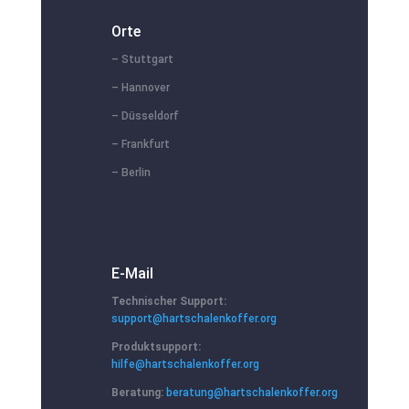
Orte
– Stuttgart
– Hannover
– Düsseldorf
– Frankfurt
– Berlin
E-Mail
Technischer Support:
support@hartschalenkoffer.org
Produktsupport:
hilfe@hartschalenkoffer.org
Beratung:
beratung@hartschalenkoffer.org