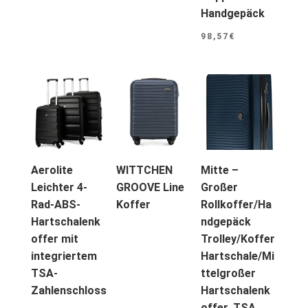
Handgepäck
98,57
€
Aerolite
WITTCHEN
Mitte –
Leichter 4-
GROOVE Line
Großer
Rad-ABS-
Koffer
Rollkoffer/Ha
Hartschalenk
ndgepäck
offer mit
Trolley/Koffer
integriertem
Hartschale/Mi
TSA-
ttelgroßer
Zahlenschloss
Hartschalenk
offer, TSA,