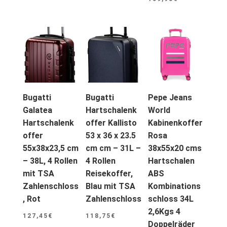
Bugatti
Bugatti
Pepe Jeans
Galatea
Hartschalenk
World
Hartschalenk
offer Kallisto
Kabinenkoffer
offer
53 x 36 x 23.5
Rosa
55x38x23,5 cm
cm cm – 31L –
38x55x20 cms
– 38L, 4 Rollen
4 Rollen
Hartschalen
mit TSA
Reisekoffer,
ABS
Zahlenschloss
Blau mit TSA
Kombinations
, Rot
Zahlenschloss
schloss 34L
2,6Kgs 4
127,45
€
118,75
€
Doppelräder