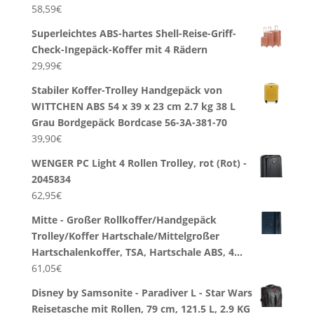
58,59
€
Superleichtes ABS-hartes Shell-Reise-Griff-
Check-Ingepäck-Koffer mit 4 Rädern
29,99
€
Stabiler Koffer-Trolley Handgepäck von
WITTCHEN ABS 54 x 39 x 23 cm 2.7 kg 38 L
Grau Bordgepäck Bordcase 56-3A-381-70
39,90
€
WENGER PC Light 4 Rollen Trolley, rot (Rot) -
2045834
62,95
€
Mitte - Großer Rollkoffer/Handgepäck
Trolley/Koffer Hartschale/Mittelgroßer
Hartschalenkoffer, TSA, Hartschale ABS, 4…
61,05
€
Disney by Samsonite - Paradiver L - Star Wars
Reisetasche mit Rollen, 79 cm, 121.5 L, 2.9 KG