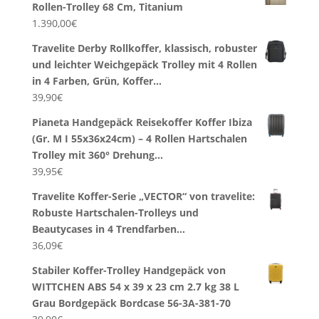
Rollen-Trolley 68 Cm, Titanium
1.390,00
€
Travelite Derby Rollkoffer, klassisch, robuster
und leichter Weichgepäck Trolley mit 4 Rollen
in 4 Farben, Grün, Koffer…
39,90
€
Pianeta Handgepäck Reisekoffer Koffer Ibiza
(Gr. M I 55x36x24cm) – 4 Rollen Hartschalen
Trolley mit 360° Drehung…
39,95
€
Travelite Koffer-Serie „VECTOR“ von travelite:
Robuste Hartschalen-Trolleys und
Beautycases in 4 Trendfarben…
36,09
€
Stabiler Koffer-Trolley Handgepäck von
WITTCHEN ABS 54 x 39 x 23 cm 2.7 kg 38 L
Grau Bordgepäck Bordcase 56-3A-381-70