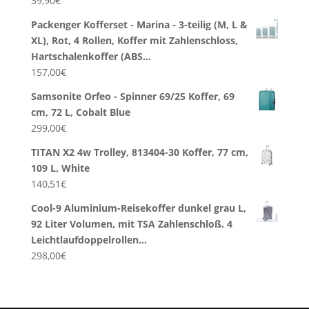
39,90
€
Packenger Kofferset - Marina - 3-teilig (M, L &
XL), Rot, 4 Rollen, Koffer mit Zahlenschloss,
Hartschalenkoffer (ABS…
157,00
€
Samsonite Orfeo - Spinner 69/25 Koffer, 69
cm, 72 L, Cobalt Blue
299,00
€
TITAN X2 4w Trolley, 813404-30 Koffer, 77 cm,
109 L, White
140,51
€
Cool-9 Aluminium-Reisekoffer dunkel grau L,
92 Liter Volumen, mit TSA Zahlenschloß. 4
Leichtlaufdoppelrollen…
298,00
€