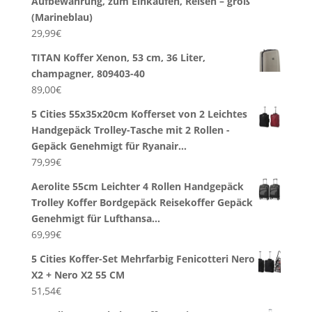
Aufbewahrung, zum Einkaufen, Reisen – groß
(Marineblau)
29,99
€
TITAN Koffer Xenon, 53 cm, 36 Liter,
champagner, 809403-40
89,00
€
5 Cities 55x35x20cm Kofferset von 2 Leichtes
Handgepäck Trolley-Tasche mit 2 Rollen -
Gepäck Genehmigt für Ryanair…
79,99
€
Aerolite 55cm Leichter 4 Rollen Handgepäck
Trolley Koffer Bordgepäck Reisekoffer Gepäck
Genehmigt für Lufthansa…
69,99
€
5 Cities Koffer-Set Mehrfarbig Fenicotteri Nero
X2 + Nero X2 55 CM
51,54
€