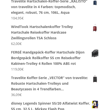
Travelite Hartschalen-Koffer-Serie „KALISTO“
von travelite in 4 Farben: topmodisch,
elegant, robust, 76 cm, 106L, Aqua
104,95
€
WindTook Hartschalenkoffer Trolley
Hartschale Reisekoffer Hardcase
Zwillingsrollen TSA Schloss
62,00
€
FERGÉ Handgepäck-Koffer Hartschale Dijon
Bordgepäck Rollkoffer 55 cm Reisekoffer
Kabinen-Trolley 4 Rollen 100% ABS rot
119,00
€
Travelite Koffer-Serie „VECTOR“ von travelite:
Robuste Hartschalen-Trolleys und
Beautycases in 4 Trendfarben…
36,09
€
disney Legends Spinner 55/20 Alfatwist Koffer,
55 cm, 32.5 L, Mickey Flash Pop