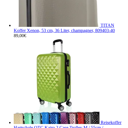
TITAN
Koffer Xenon, 53 cm, 36 Liter, champagner, 809403-40
89,00
€
Reisekoffer
Hartschale QTC Kairo 2 Case Trolley M / 55cm /