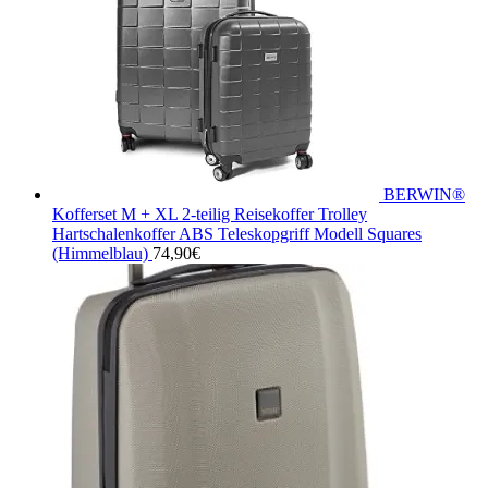
BERWIN®
Kofferset M + XL 2-teilig Reisekoffer Trolley
Hartschalenkoffer ABS Teleskopgriff Modell Squares
(Himmelblau)
74,90
€