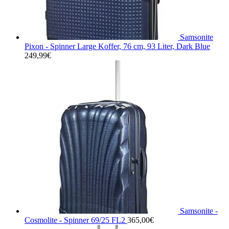
Samsonite
Pixon - Spinner Large Koffer, 76 cm, 93 Liter, Dark Blue
249,99
€
Samsonite -
Cosmolite - Spinner 69/25 FL2
365,00
€