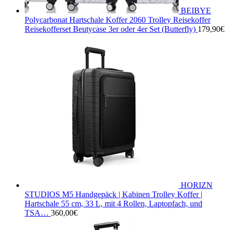
BEIBYE
Polycarbonat Hartschale Koffer 2060 Trolley Reisekoffer
Reisekofferset Beutycase 3er oder 4er Set (Butterfly)
179,90
€
HORIZN
STUDIOS M5 Handgepäck | Kabinen Trolley Koffer |
Hartschale 55 cm, 33 L, mit 4 Rollen, Laptopfach, und
TSA…
360,00
€