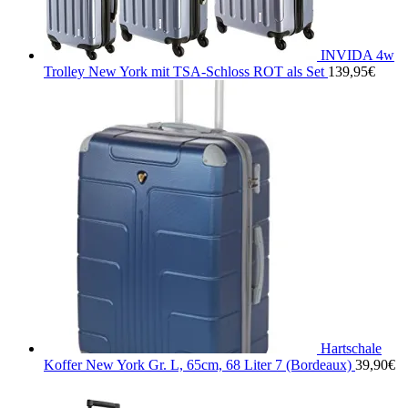
INVIDA 4w
Trolley New York mit TSA-Schloss ROT als Set
139,95
€
Hartschale
Koffer New York Gr. L, 65cm, 68 Liter 7 (Bordeaux)
39,90
€