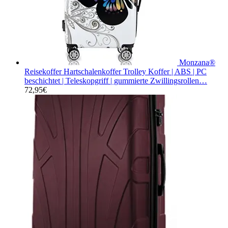
Monzana®
Reisekoffer Hartschalenkoffer Trolley Koffer | ABS | PC
beschichtet | Teleskopgriff | gummierte Zwillingsrollen…
72,95
€