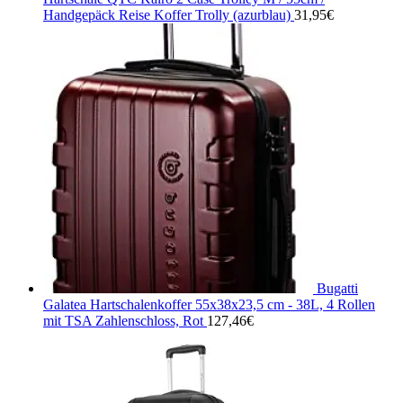
Handgepäck Reise Koffer Trolly (azurblau)
31,95
€
Bugatti
Galatea Hartschalenkoffer 55x38x23,5 cm - 38L, 4 Rollen
mit TSA Zahlenschloss, Rot
127,46
€