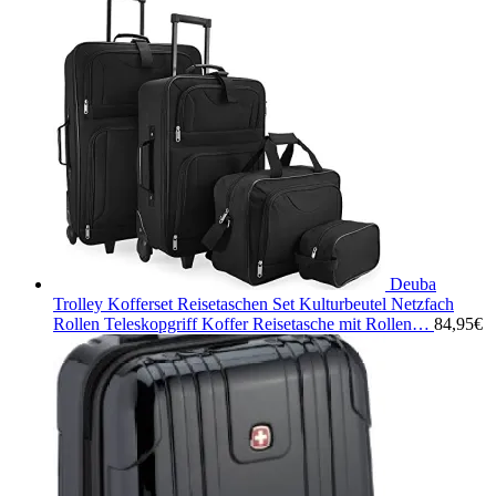
Deuba
Trolley Kofferset Reisetaschen Set Kulturbeutel Netzfach
Rollen Teleskopgriff Koffer Reisetasche mit Rollen…
84,95
€