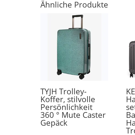
Ähnliche Produkte
TYJH Trolley-
KE
Koffer, stilvolle
Ha
Persönlichkeit
se
360 ° Mute Caster
Ba
Gepäck
Ha
Tr