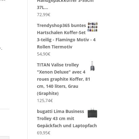
Handgepäckkoffer S-55cm
37L…
72,99
€
Trendyshop365 buntes
Hartschalen Koffer-Set
d
3-teilig - Flamingo Motiv - 4
Rollen Tiermotiv
°-
54,90
€
TITAN Valise trolley
"Xenon Deluxe" avec 4
roues graphite Koffer, 81
cm, 140 liters, Grau
(Graphite)
125,74
€
bugatti Lima Business
Trolley 43 cm mit
Gepäckfach und Laptopfach
69,95
€