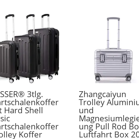
SSER® 3tlg.
Zhangcaiyun
rtschalenkoffer
Trolley Alumin
t Hard Shell
und
sic
Magnesiumlegi
rtschalenkoffer
ung Pull Rod B
olley Koffer
Luftfahrt Box 2