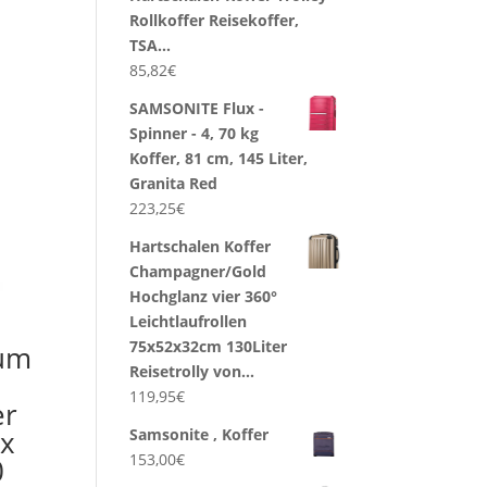
Rollkoffer Reisekoffer,
TSA…
85,82
€
SAMSONITE Flux -
Spinner - 4, 70 kg
Koffer, 81 cm, 145 Liter,
Granita Red
223,25
€
Hartschalen Koffer
Champagner/Gold
Hochglanz vier 360°
Leichtlaufrollen
75x52x32cm 130Liter
ium
Reisetrolly von…
119,95
€
er
ox
Samsonite , Koffer
153,00
€
0