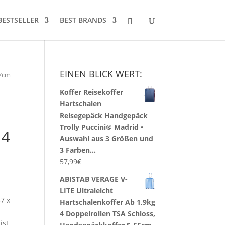
BESTSELLER
BEST BRANDS
EINEN BLICK WERT:
57cm
Koffer Reisekoffer
Hartschalen
Reisegepäck Handgepäck
Trolly Puccini® Madrid •
 4
Auswahl aus 3 Größen und
3 Farben…
57,99
€
ABISTAB VERAGE V-
LITE Ultraleicht
7 x
Hartschalenkoffer Ab 1,9kg
4 Doppelrollen TSA Schloss,
ist