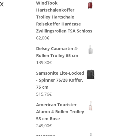
ox
WindTook
Hartschalenkoffer
Trolley Hartschale
Reisekoffer Hardcase
Zwillingsrollen TSA Schloss
62,00
€
Delsey Caumartin 4-
Rollen Trolley 65 cm
139,30
€
Samsonite Lite-Locked
- Spinner 75/28 Koffer,
75 cm
515,76
€
American Tourister
Alumo 4-Rollen-Trolley
55 cm Rose
249,00
€