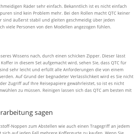
chmeidigen Räder sehr einfach. Bekanntlich ist es nicht einfach
zspuren sind kein Problem mehr. Bei den Rollen macht QTC keiner
er sind äußerst stabil und gleiten geschmeidig über jeden
sich viele Personen von den Modellen angezogen fühlen.
eres Wissens nach, durch einen schicken Zipper. Dieser lässt
 Koffer in diesem Set aufgemacht wird, sehen Sie, dass QTC für
sind sehr leicht und erfüllt alle Anforderungen die von einem
werden. Auf Grund der begnadeter Verlässlichkeit wird es Sie nicht
r Zugriff auf Ihre Reisepapiere gewährleistet, so ist es nicht
wühlen zu müssen. Reinigen lassen sich das QTC am besten mit
erarbeitung sagen
nststoff-Noppen zum Abstellen wie auch einen Tragegriff an jedem
t sich auf jeden Fall mehrere Koffergurte zu kaufen. Wenn Sie