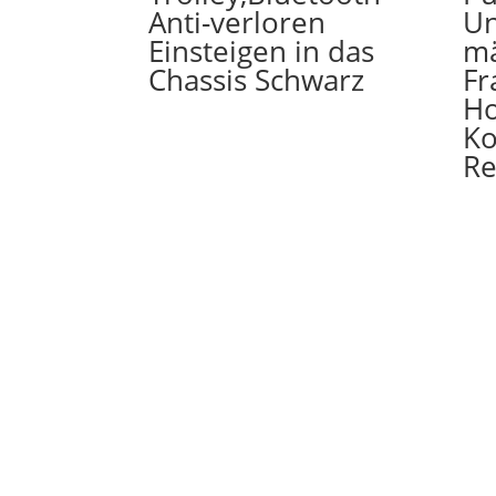
Anti-verloren
Un
Einsteigen in das
m
Chassis Schwarz
Fr
Ho
Ko
Re