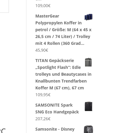
109,00
€
MasterGear
Polypropylen Koffer in
petrol / Größe: M (64 x 45 x
26,5 cm / 74 Liter) / Trolley
mit 4 Rollen (360 Grad…
45,90
€
TITAN Gepäckserie
„Spotlight Flash“: Edle
trolleys und Beautycases in
Knallbunten Trendfarben
Koffer M (67 cm), 67 cm
109,95
€
SAMSONITE Spark
SNG Eco Handgepäck
207,26
€
PC
Samsonite - Disney