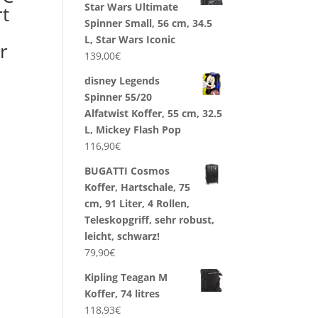
Star Wars Ultimate
t
Spinner Small, 56 cm, 34.5
L, Star Wars Iconic
r
139,00
€
disney Legends
Spinner 55/20
Alfatwist Koffer, 55 cm, 32.5
L, Mickey Flash Pop
116,90
€
BUGATTI Cosmos
Koffer, Hartschale, 75
cm, 91 Liter, 4 Rollen,
Teleskopgriff, sehr robust,
leicht, schwarz!
79,90
€
Kipling Teagan M
Koffer, 74 litres
118,93
€