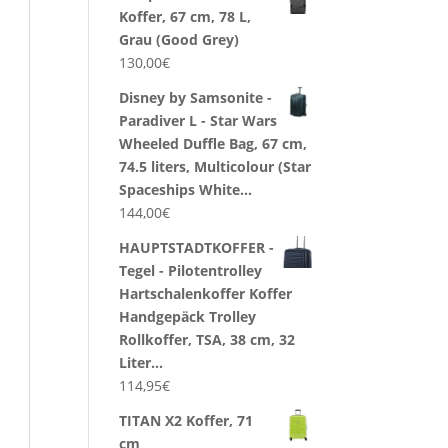
Koffer, 67 cm, 78 L,
Grau (Good Grey)
130,00
€
Disney by Samsonite -
Paradiver L - Star Wars
Wheeled Duffle Bag, 67 cm,
74.5 liters, Multicolour (Star
Spaceships White…
144,00
€
HAUPTSTADTKOFFER -
Tegel - Pilotentrolley
Hartschalenkoffer Koffer
Handgepäck Trolley
Rollkoffer, TSA, 38 cm, 32
Liter…
114,95
€
TITAN X2 Koffer, 71
cm