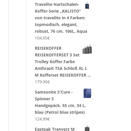
Travelite Hartschalen-
Koffer-Serie „KALISTO“
von travelite in 4 Farben:
topmodisch, elegant,
robust, 76 cm, 106L, Aqua
104,95
€
REISEKOFFER
REISEKOFFERSET 3 Set
Trolley Koffer Farbe
Anthrazit TSA Schloß XL L
M Kofferset REISEKOFFER …
179,90
€
Samsonite S'Cure -
Spinner S
Handgepäck, 55 cm, 34 L,
blau (Petrol blue stripes)
124,99
€
Eastpak Tranverz M