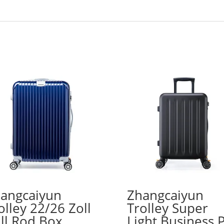
angcaiyun
Zhangcaiyun
olley 22/26 Zoll
Trolley Super
ll Rod Box
Light Business 