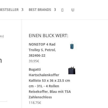
BESTSELLER
BEST BRANDS
EINEN BLICK WERT:
au)
NONSTOP 4 Rad
Trolley S, Petrol,
382406-22
n
39,95
€
Bugatti
Hartschalenkoffer
Kallisto 53 x 36 x 23.5 cm
cm - 31L - 4 Rollen
Reisekoffer, Blau mit TSA
Zahlenschloss
118,75
€