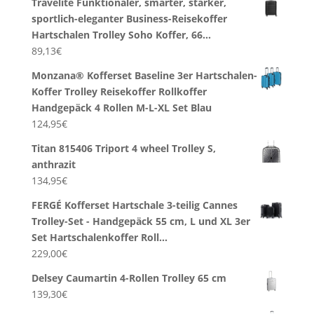
Travelite Funktionaler, smarter, starker,
sportlich-eleganter Business-Reisekoffer
Hartschalen Trolley Soho Koffer, 66…
89,13
€
Monzana® Kofferset Baseline 3er Hartschalen-
Koffer Trolley Reisekoffer Rollkoffer
Handgepäck 4 Rollen M-L-XL Set Blau
124,95
€
Titan 815406 Triport 4 wheel Trolley S,
anthrazit
134,95
€
FERGÉ Kofferset Hartschale 3-teilig Cannes
Trolley-Set - Handgepäck 55 cm, L und XL 3er
Set Hartschalenkoffer Roll…
229,00
€
Delsey Caumartin 4-Rollen Trolley 65 cm
139,30
€