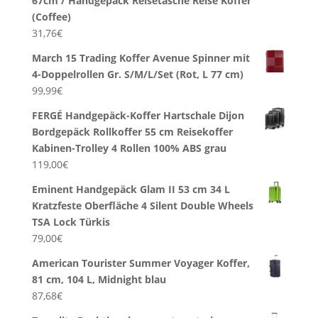
67cm / Handgepäck Reisetasche Reise Koffer
(Coffee)
31,76
€
March 15 Trading Koffer Avenue Spinner mit
4-Doppelrollen Gr. S/M/L/Set (Rot, L 77 cm)
99,99
€
FERGÉ Handgepäck-Koffer Hartschale Dijon
Bordgepäck Rollkoffer 55 cm Reisekoffer
Kabinen-Trolley 4 Rollen 100% ABS grau
119,00
€
Eminent Handgepäck Glam II 53 cm 34 L
Kratzfeste Oberfläche 4 Silent Double Wheels
TSA Lock Türkis
79,00
€
American Tourister Summer Voyager Koffer,
81 cm, 104 L, Midnight blau
87,68
€