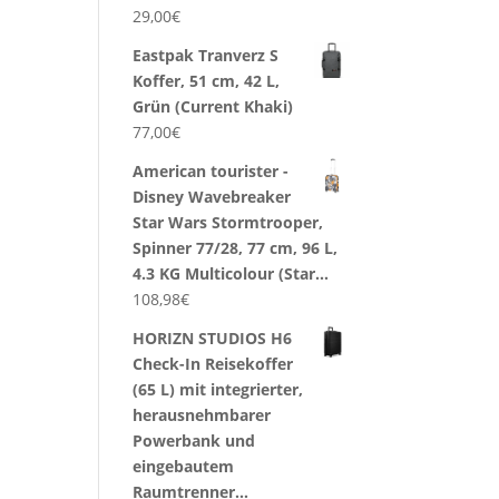
29,00
€
Eastpak Tranverz S
Koffer, 51 cm, 42 L,
Grün (Current Khaki)
77,00
€
American tourister -
Disney Wavebreaker
Star Wars Stormtrooper,
Spinner 77/28, 77 cm, 96 L,
4.3 KG Multicolour (Star…
108,98
€
HORIZN STUDIOS H6
Check-In Reisekoffer
(65 L) mit integrierter,
herausnehmbarer
Powerbank und
eingebautem
Raumtrenner…