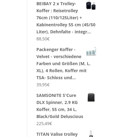
BEIBAY 2 x Trolley-
Koffer : Reisetrolley
76cm (110/125Liter) +
Kabinentrolley 55 cm (45/50
Liter), Dehnfalte - integr…
88,50
€
Packenger Koffer -
Velvet - verschiedene
Farben und Größen (M, L,
XL), 4 Rollen, Koffer mit
TSA- Schloss und…
39,95
€
SAMSONITE S'Cure
DLX Spinner, 2.9 KG
Koffer, 55 cm, 34 L,
Black/Gold Deluscious
225,49
€
TITAN Valise trolley