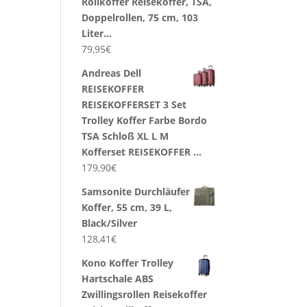
Rollkoffer Reisekoffer, TSA,
Doppelrollen, 75 cm, 103
Liter…
79,95
€
Andreas Dell
REISEKOFFER
REISEKOFFERSET 3 Set
Trolley Koffer Farbe Bordo
TSA Schloß XL L M
Kofferset REISEKOFFER …
179,90
€
Samsonite Durchläufer
Koffer, 55 cm, 39 L,
Black/Silver
128,41
€
Kono Koffer Trolley
Hartschale ABS
Zwillingsrollen Reisekoffer