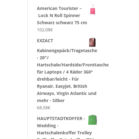
American Tourister –
Lock N Roll Spinner
Schwarz schwarz 75 cm
102,08
€
EXZACT
Kabinengepäck/Tragetasche
- 20"/
Hartschale/Hardside/Fronttasche
für Laptops / 4 Räder 360°
drehbar/leicht - Für
Ryanair, Easyjet, British
Airways, Virgin Atlantic und
mehr - Silber
68,58
€
HAUPTSTADTKOFFER -
Wedding -
Hartschalenkoffer Trolley