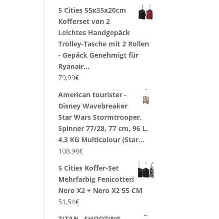
5 Cities 55x35x20cm
Kofferset von 2
Leichtes Handgepäck
Trolley-Tasche mit 2 Rollen
- Gepäck Genehmigt für
Ryanair…
79,99
€
American tourister -
Disney Wavebreaker
Star Wars Stormtrooper,
Spinner 77/28, 77 cm, 96 L,
4.3 KG Multicolour (Star…
108,98
€
5 Cities Koffer-Set
Mehrfarbig Fenicotteri
Nero X2 + Nero X2 55 CM
51,54
€
TITAN „SHOOTING