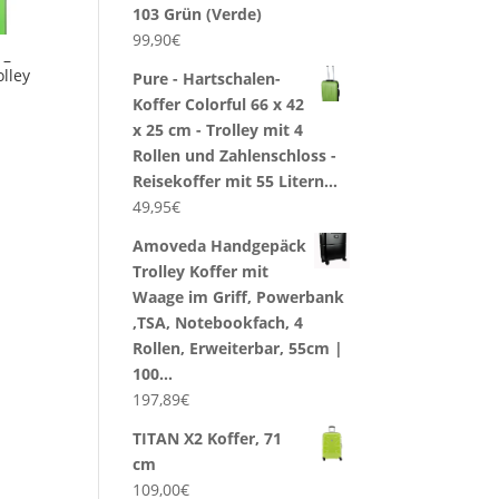
103 Grün (Verde)
99,90
€
 –
lley
Pure - Hartschalen-
Koffer Colorful 66 x 42
x 25 cm - Trolley mit 4
Rollen und Zahlenschloss -
Reisekoffer mit 55 Litern…
49,95
€
Amoveda Handgepäck
Trolley Koffer mit
Waage im Griff, Powerbank
,TSA, Notebookfach, 4
Rollen, Erweiterbar, 55cm |
100…
197,89
€
TITAN X2 Koffer, 71
cm
109,00
€