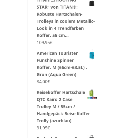
STAR“ von TITAN®:
Robuste Hartschalen-
Trolleys in coolem Metallic-
Look in 4 Trendfarben
Koffer, 55 cm…
109,95
€
American Tourister
Funshine Spinner
Koffer, M (66cm-63,5L) ,
Grün (Aqua Green)
84,00
€
Reisekoffer Hartschale
QTC Kairo 2 Case
Trolley M / 55cm /
Handgepäck Reise Koffer
Trolly (azurblau)
31,95
€