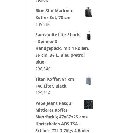
79,90
€
Blue Star Madrid-c
Koffer-Set, 70 cm
139,66
€
Samsonite Lite-Shock
- Spinner S
Handgepäck, mit 4 Rollen,
55 cm, 36 L, Blau (Petrol
Blue)
298,84
€
Titan Koffer, 81 cm,
140 Liter, Black
129,11
€
Pepe Jeans Pasqui
Mittlerer Koffer
Mehrfarbig 47x67x25 cms
Hartschalen ABS TSA-
Schloss 72L 3,7Kgs 4 Räder