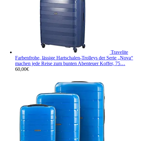
Travelite
Farbenfrohe, lässige Hartschalen-Trolleys der Serie „Nova“
machen jede Reise zum bunten Abenteuer Koffer, 75…
60,00
€