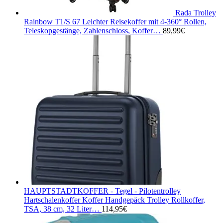
Rada Trolley
Rainbow T1/S 67 Leichter Reisekoffer mit 4-360° Rollen,
Teleskopgestänge, Zahlenschloss, Koffer…
89,99
€
HAUPTSTADTKOFFER - Tegel - Pilotentrolley
Hartschalenkoffer Koffer Handgepäck Trolley Rollkoffer,
TSA, 38 cm, 32 Liter…
114,95
€