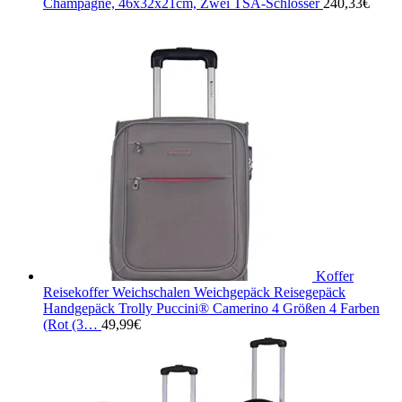
Champagne, 46x32x21cm, Zwei TSA-Schlösser
240,33
€
Koffer
Reisekoffer Weichschalen Weichgepäck Reisegepäck
Handgepäck Trolly Puccini® Camerino 4 Größen 4 Farben
(Rot (3…
49,99
€