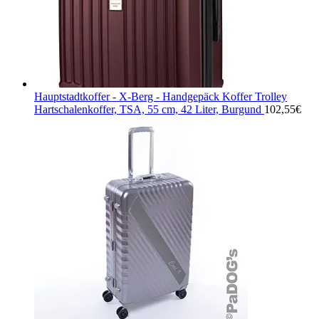
Hauptstadtkoffer - X-Berg - Handgepäck Koffer Trolley
Hartschalenkoffer, TSA, 55 cm, 42 Liter, Burgund
102,55
€