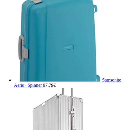
Samsonite
Aeris - Spinner
97,79
€