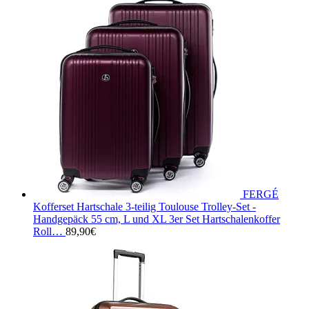
FERGÉ
Kofferset Hartschale 3-teilig Toulouse Trolley-Set -
Handgepäck 55 cm, L und XL 3er Set Hartschalenkoffer
Roll…
89,90
€