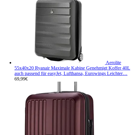
Aerolite
55x40x20 Ryanair Maximale Kabine Genehmigt Koffer 40L
auch passend für easyJet, Lufthansa, Eurowings Leichter…
69,99
€