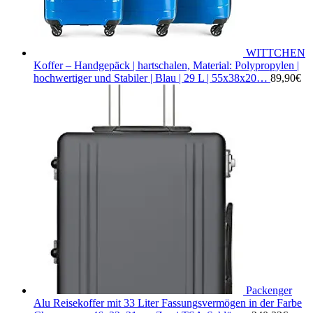
WITTCHEN
Koffer – Handgepäck | hartschalen, Material: Polypropylen |
hochwertiger und Stabiler | Blau | 29 L | 55x38x20…
89,90
€
Packenger
Alu Reisekoffer mit 33 Liter Fassungsvermögen in der Farbe