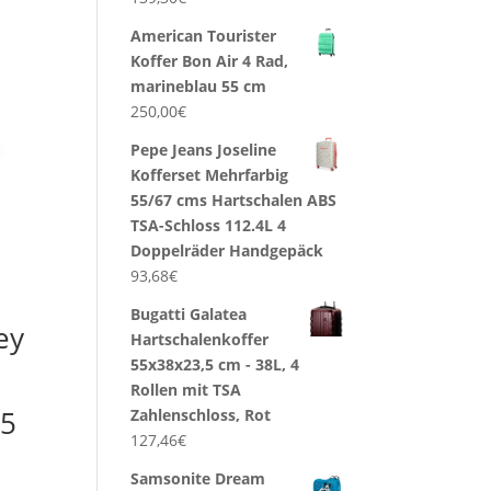
American Tourister
Koffer Bon Air 4 Rad,
marineblau 55 cm
250,00
€
Pepe Jeans Joseline
Kofferset Mehrfarbig
55/67 cms Hartschalen ABS
TSA-Schloss 112.4L 4
Doppelräder Handgepäck
93,68
€
Bugatti Galatea
ey
Hartschalenkoffer
55x38x23,5 cm - 38L, 4
Rollen mit TSA
65
Zahlenschloss, Rot
127,46
€
Samsonite Dream