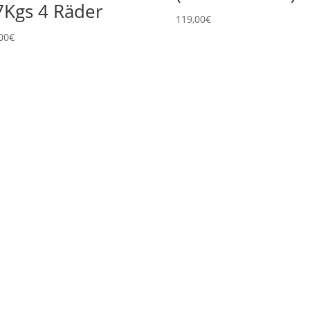
7Kgs 4 Räder
119,00
€
00
€