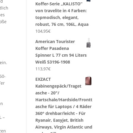
nd
Koffer-Serie „KALISTO“
tlich
von travelite in 4 Farben:
 es
topmodisch, elegant,
roße
robust, 76 cm, 106L, Aqua
104,95
€
American Tourister
Koffer Pasadena
Spinner L 77 cm 94 Liters
Weiß 53196-1908
ein.
113,97
€
60-
EXZACT
fer
Kabinengepäck/Traget
asche - 20"/
m
Hartschale/Hardside/Frontt
en
asche für Laptops / 4 Räder
360° drehbar/leicht - Für
L –
Ryanair, Easyjet, British
Airways, Virgin Atlantic und
zen