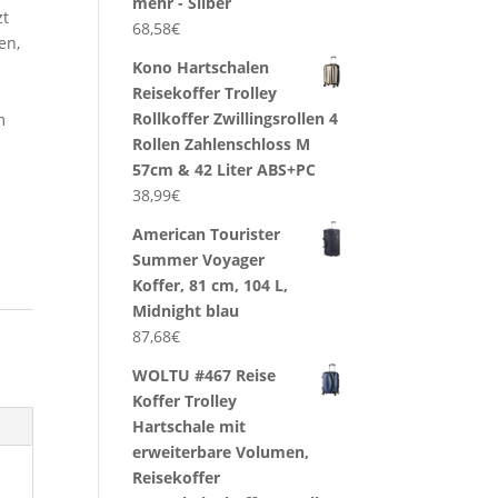
mehr - Silber
zt
68,58
€
en,
Kono Hartschalen
Reisekoffer Trolley
Rollkoffer Zwillingsrollen 4
m
Rollen Zahlenschloss M
57cm & 42 Liter ABS+PC
38,99
€
American Tourister
Summer Voyager
Koffer, 81 cm, 104 L,
Midnight blau
87,68
€
WOLTU #467 Reise
Koffer Trolley
Hartschale mit
erweiterbare Volumen,
Reisekoffer