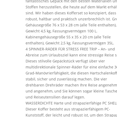
fantastisches Gepäck mit den besten Materialien u
Stoffen herzustellen, die heute auf dem Markt erhäl
sind. Wir haben dieses Kofferset so konzipiert, dass
robust, haltbar und praktisch unzerbrechlich ist. G
Gehäusegröße 76 x 53 x 28 cm (alle Teile enthalten),
Gewicht 4,5 kg, Fassungsvermögen 100 L.
Kabinengehäusegröße 55 x 35 x 20 cm (alle Teile
enthalten), Gewicht 2,5 kg, Fassungsvermögen 35L.
4 SPINNER-RÄDER FÜR STRESS FREE TRIP – An- und
Abreise zum Urlaubsziel kann eine stressige Reise s
Dieses stilvolle Gepäckstück verfügt über vier
multidirektionale Spinner-Räder für eine einfache 3
Grad-Manövrierfähigkeit, die diesen Hartschalenkof
stabil, sicher und zuverlässig machen. Die vier
drehbaren Drehräder machen Ihre Reise angeneh
und angenehm, und Sie können sogar kleine Tasch
und Reiseutensilien darauf legen.
WASSERDICHTE Harte und strapazierfähige PC SHEL
Dieser Koffer besteht aus strapazierfähigem PC-
Kunststoff, der leicht und robust ist, um den Strapa