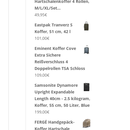
Hartschalenkoffer 4 Rollen,
M/L/XL/Set…
49,95
€
Eastpak Tranverz S
Koffer, 51 cm, 42 l
101,00
€
Eminent Koffer Cove
Extra Sichere
Reißverschluss 4
Doppelrollen TSA Schloss
109,00
€
Samsonite Dynamore
Upright Expandable
Length 40cm - 2.5 kilogram,
Koffer, 55 cm, 50 Liter, Blue
199,00
€
FERGÉ Handgepäck-
Koffer Hartschale