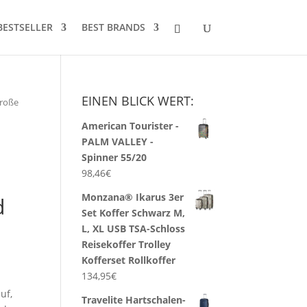
BESTSELLER
BEST BRANDS
EINEN BLICK WERT:
Große
American Tourister -
PALM VALLEY -
Spinner 55/20
98,46
€
Monzana® Ikarus 3er
d
Set Koffer Schwarz M,
L, XL USB TSA-Schloss
Reisekoffer Trolley
Kofferset Rollkoffer
134,95
€
uf,
Travelite Hartschalen-