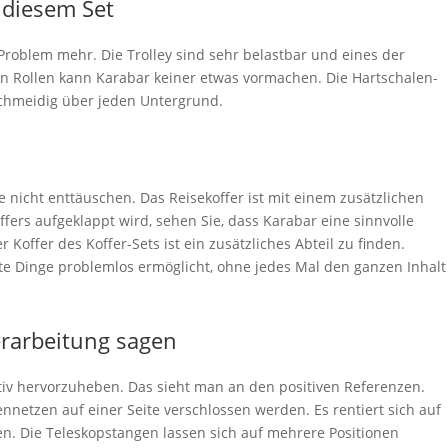
 diesem Set
Problem mehr. Die Trolley sind sehr belastbar und eines der
en Rollen kann Karabar keiner etwas vormachen. Die Hartschalen-
eschmeidig über jeden Untergrund.
ie nicht enttäuschen. Das Reisekoffer ist mit einem zusätzlichen
ffers aufgeklappt wird, sehen Sie, dass Karabar eine sinnvolle
 Koffer des Koffer-Sets ist ein zusätzliches Abteil zu finden.
gte Dinge problemlos ermöglicht, ohne jedes Mal den ganzen Inhalt
erarbeitung sagen
itiv hervorzuheben. Das sieht man an den positiven Referenzen.
nnetzen auf einer Seite verschlossen werden. Es rentiert sich auf
en. Die Teleskopstangen lassen sich auf mehrere Positionen