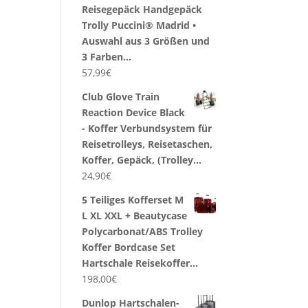
Reisegepäck Handgepäck
Trolly Puccini® Madrid •
Auswahl aus 3 Größen und
3 Farben…
57,99
€
Club Glove Train
Reaction Device Black
- Koffer Verbundsystem für
Reisetrolleys, Reisetaschen,
Koffer, Gepäck, (Trolley…
24,90
€
5 Teiliges Kofferset M
L XL XXL + Beautycase
Polycarbonat/ABS Trolley
Koffer Bordcase Set
Hartschale Reisekoffer…
198,00
€
Dunlop Hartschalen-