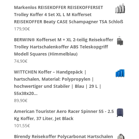
Markenlos REISEKOFFER REISEKOFFERSET
Trolley Koffer 4 Set XL L M Kofferset
REISEKOFFER Beaty CASE Schampagner TSA Schloß
179,90
€
BERWIN® Kofferset M + XL 2-teilig Reisekoffer
Trolley Hartschalenkoffer ABS Teleskopgriff
Modell Squares (Himmelblau)
74,90
€
WITTCHEN Koffer – Handgepäck |
hartschalen, Material: Polypropylen |
hochwertiger und Stabiler | Blau | 29 L |
55x38x20…
89,90
€
American Tourister Aero Racer Spinner 55 - 2.5
Kg Koffer, 37 Liter, Jet Black
101,55
€
Birendy Reisekoffer Polycarbonat Hartschalen