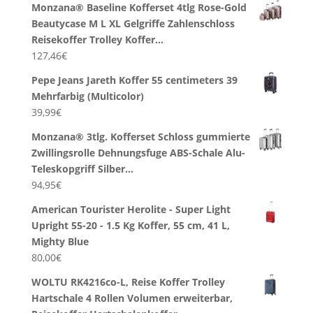
Monzana® Baseline Kofferset 4tlg Rose-Gold
Beautycase M L XL Gelgriffe Zahlenschloss
Reisekoffer Trolley Koffer…
127,46
€
Pepe Jeans Jareth Koffer 55 centimeters 39
Mehrfarbig (Multicolor)
39,99
€
Monzana® 3tlg. Kofferset Schloss gummierte
Zwillingsrolle Dehnungsfuge ABS-Schale Alu-
Teleskopgriff Silber…
94,95
€
American Tourister Herolite - Super Light
Upright 55-20 - 1.5 Kg Koffer, 55 cm, 41 L,
Mighty Blue
80,00
€
WOLTU RK4216co-L, Reise Koffer Trolley
Hartschale 4 Rollen Volumen erweiterbar,