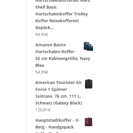
Hartschalenkofferset Hard
Shell Basic
Hartschalenkoffer Trolley
Koffer Reisekofferset
Gepäck…
84,95
€
Amazon Basics
Hartschalen-Koffer -
55 cm Kabinengröße, Navy
Blau
54,99
€
American Tourister Air
Force 1 Spinner
Suitcase, 76 cm, 111 L,
Schwarz (Galaxy Black)
120,81
€
Hauptstadtkoffer - X-
Berg - Handgepäck