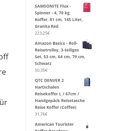
SAMSONITE Flux -
Spinner - 4, 70 kg
Koffer, 81 cm, 145 Liter,
Granita Red
223,25
€
Amazon Basics - Roll-
Reisetrolley, 3-teiliges
off
Set, 53 cm, 64 cm, 79 cm,
Schwarz
re
50,35
€
QTC DENVER 2
Hartschalen
Reisekoffer L / 67cm /
ür
Handgepäck Reisetasche
Reise Koffer (Coffee)
31,76
€
American Tourister
Koffer Pasadena