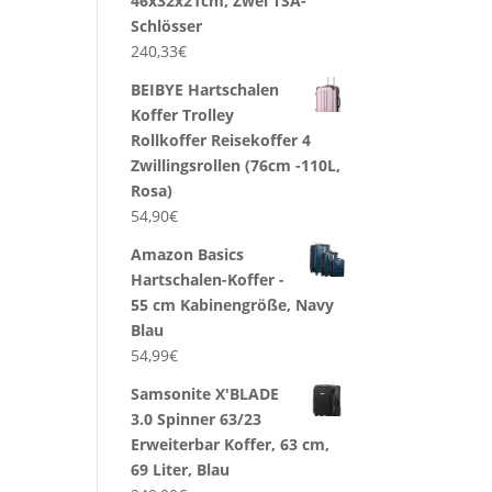
46x32x21cm, Zwei TSA-
Schlösser
240,33
€
BEIBYE Hartschalen
Koffer Trolley
Rollkoffer Reisekoffer 4
Zwillingsrollen (76cm -110L,
Rosa)
54,90
€
Amazon Basics
Hartschalen-Koffer -
55 cm Kabinengröße, Navy
Blau
54,99
€
Samsonite X'BLADE
3.0 Spinner 63/23
Erweiterbar Koffer, 63 cm,
69 Liter, Blau