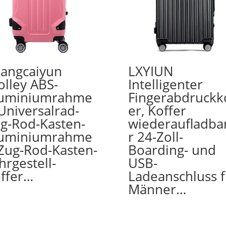
angcaiyun
LXYIUN
olley ABS-
Intelligenter
luminiumrahme
Fingerabdruckk
Universalrad-
er, Koffer
g-Rod-Kasten-
wiederaufladba
luminiumrahme
r 24-Zoll-
Zug-Rod-Kasten-
Boarding- und
hrgestell-
USB-
ffer…
Ladeanschluss f
Männer…