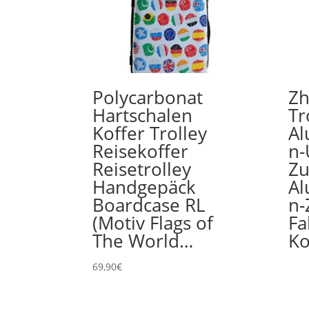
Polycarbonat
Zh
Hartschalen
Tr
Koffer Trolley
A
Reisekoffer
n-
Reisetrolley
Zu
Handgepäck
A
Boardcase RL
n-
(Motiv Flags of
Fa
The World…
Ko
69,90
€