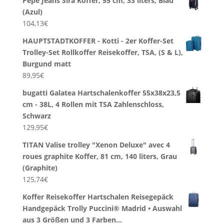
Pepe Jeans Sira Koffer, 55 cm, 33 liters, Blau
(Azul)
104,13
€
HAUPTSTADTKOFFER - Kotti - 2er Koffer-Set
Trolley-Set Rollkoffer Reisekoffer, TSA, (S & L),
Burgund matt
89,95
€
bugatti Galatea Hartschalenkoffer 55x38x23,5
cm - 38L, 4 Rollen mit TSA Zahlenschloss,
Schwarz
129,95
€
TITAN Valise trolley "Xenon Deluxe" avec 4
roues graphite Koffer, 81 cm, 140 liters, Grau
(Graphite)
125,74
€
Koffer Reisekoffer Hartschalen Reisegepäck
Handgepäck Trolly Puccini® Madrid • Auswahl
aus 3 Größen und 3 Farben…