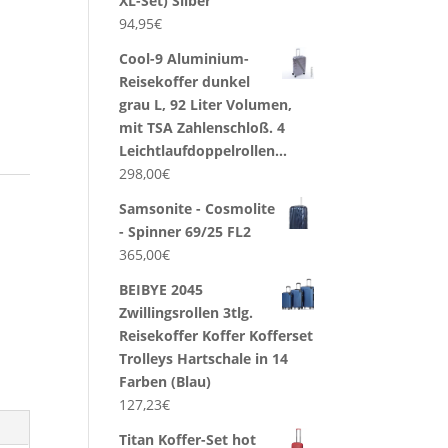
XL-Set) Silber
94,95
€
Cool-9 Aluminium-
Reisekoffer dunkel
grau L, 92 Liter Volumen,
mit TSA Zahlenschloß. 4
Leichtlaufdoppelrollen…
298,00
€
Samsonite - Cosmolite
- Spinner 69/25 FL2
365,00
€
BEIBYE 2045
Zwillingsrollen 3tlg.
Reisekoffer Koffer Kofferset
Trolleys Hartschale in 14
Farben (Blau)
127,23
€
Titan Koffer-Set hot