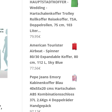
HAUPTSTADTKOFFER -
Wedding -
Hartschalenkoffer Trolley
Rollkoffer Reisekoffer, TSA,
Doppelrollen, 75 cm, 103
Liter…
79,95
€
American Tourister
Airbeat - Spinner
80/30 Expandable Koffer, 80
cm, 112 L, Sky Blue
77,56
€
Pepe Jeans Emory
Kabinenkoffer Blau
40x55x20 cms Hartschalen
ABS Kombinationsschloss
37L 2,6Kgs 4 Doppelräder
,
Handgepäck
97,12
€