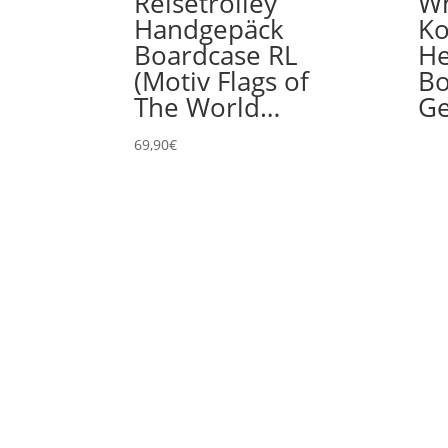
Reisetrolley
Wh
Handgepäck
Ko
Boardcase RL
He
(Motiv Flags of
Bo
The World…
Ge
69,90
€