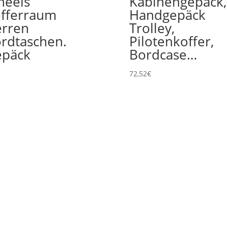
eels
Kabinengepäck,
fferraum
Handgepäck
rren
Trolley,
rdtaschen.
Pilotenkoffer,
päck
Bordcase…
72,52
€