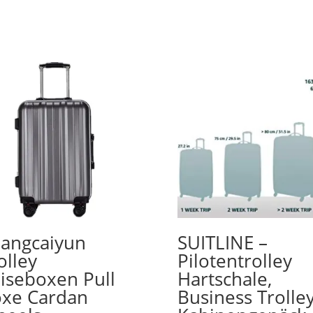
angcaiyun
SUITLINE –
olley
Pilotentrolley
iseboxen Pull
Hartschale,
xe Cardan
Business Trolley