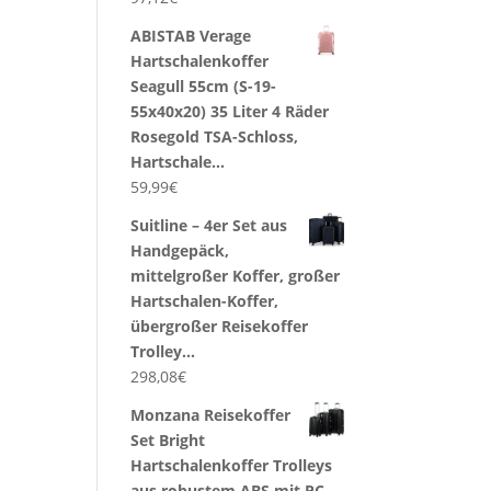
ABISTAB Verage
Hartschalenkoffer
Seagull 55cm (S-19-
55x40x20) 35 Liter 4 Räder
Rosegold TSA-Schloss,
Hartschale…
59,99
€
Suitline – 4er Set aus
Handgepäck,
mittelgroßer Koffer, großer
Hartschalen-Koffer,
übergroßer Reisekoffer
Trolley…
298,08
€
Monzana Reisekoffer
Set Bright
Hartschalenkoffer Trolleys
aus robustem ABS mit PC-