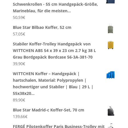
Schwenkrollen - 55 cm Handgepäck-Größe,
Marineblau, für die meisten…
50,59
€
Blue Star Bilbao Koffer, 52 cm
57,05
€
Stabiler Koffer-Trolley Handgepäck von
WITTCHEN ABS 54 x 39 x 23 cm 2.7 kg 38 L
Grau Bordgepäck Bordcase 56-3A-381-70
39,90
€
WITTCHEN Koffer – Handgepäck |
hartschalen, Material: Polypropylen |
hochwertiger und Stabiler | Blau | 29 L |
55x38x20…
89,90
€
Blue Star Madrid-c Koffer-Set, 70 cm
139,66
€
FERGÉ Pilotenkoffer Paris Business-Trolley mit