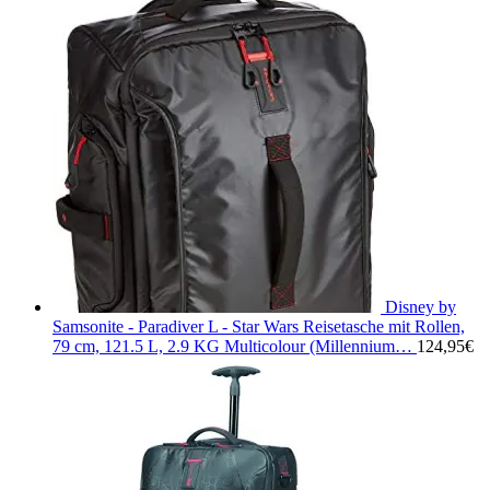
Disney by
Samsonite - Paradiver L - Star Wars Reisetasche mit Rollen,
79 cm, 121.5 L, 2.9 KG Multicolour (Millennium…
124,95
€