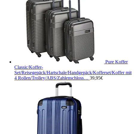
Pure Koffer
Classic/Koffer-
Set/Reisegepäck/Hartschale/Handgepäck/Kofferset/Koffer mit
4 Rollen/Trolley/ABS/Zahlenschloss…
39,95
€