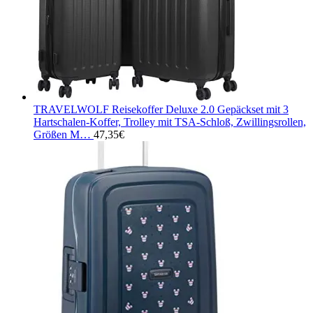
TRAVELWOLF Reisekoffer Deluxe 2.0 Gepäckset mit 3
Hartschalen-Koffer, Trolley mit TSA-Schloß, Zwillingsrollen,
Größen M…
47,35
€