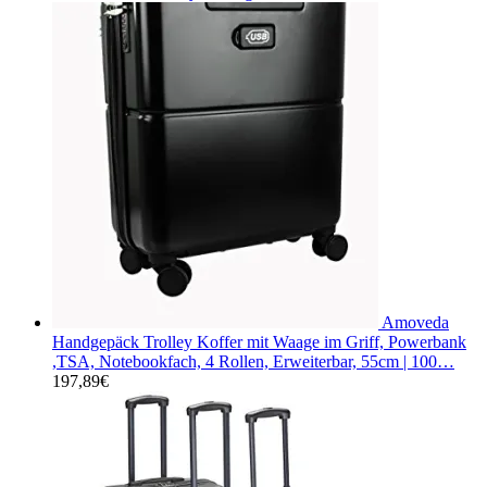
Amoveda
Handgepäck Trolley Koffer mit Waage im Griff, Powerbank
,TSA, Notebookfach, 4 Rollen, Erweiterbar, 55cm | 100…
197,89
€