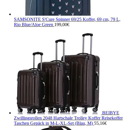
SAMSONITE S'Cure Spinner 69/25 Koffer, 69 cm, 79 L,
Rio Blue/Aloe Green
199,00
€
BEIBYE
Zwillingsrollen 2048 Hartschale Trolley Koffer Reisekoffer
Taschen Gepäck in M-L-XL-Set (Blau, M)
55,16
€