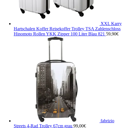
XXL Karry
Hartschalen Koffer Reisekoffer Trolley TSA Zahlenschloss
Hinomoto Rollen YKK Zipper 100 Liter Blau 821
59,90
€
fabrizio
Streets 4-Rad Trolley 67cm grau
99,00
€