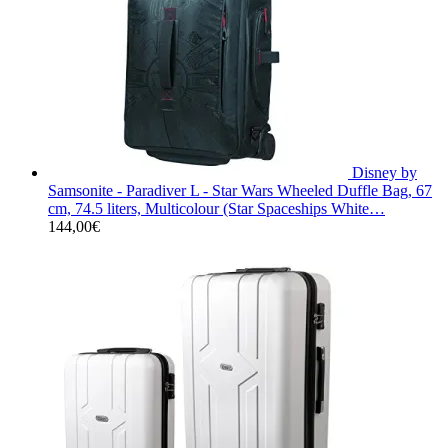
Disney by
Samsonite - Paradiver L - Star Wars Wheeled Duffle Bag, 67
cm, 74.5 liters, Multicolour (Star Spaceships White…
144,00
€