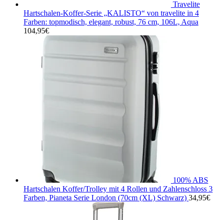
Travelite
Hartschalen-Koffer-Serie „KALISTO“ von travelite in 4
Farben: topmodisch, elegant, robust, 76 cm, 106L, Aqua
104,95
€
100% ABS
Hartschalen Koffer/Trolley mit 4 Rollen und Zahlenschloss 3
Farben, Pianeta Serie London (70cm (XL) Schwarz)
34,95
€