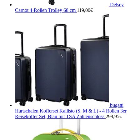
Delsey
Carnot 4-Rollen Trolley 68 cm
119,00
€
bugatti
Hartschalen Kofferset Kallisto (S, M & L) - 4 Rollen 3er
Reisekoffer Set, Blau mit TSA Zahlenschloss
299,95
€