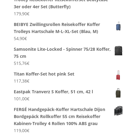
3er oder 4er Set (Butterfly)
179,90
€
BEIBYE Zwillingsrollen Reisekoffer Koffer
Trolleys Hartschale M-L-XL-Set (Blau, M)
54,90
€
Samsonite Lite-Locked - Spinner 75/28 Koffer,
75 cm
515,76
€
Titan Koffer-Set hot pink Set
117,38
€
Eastpak Tranverz S Koffer, 51 cm, 42 l
101,00
€
FERGÉ Handgepäck-Koffer Hartschale Dijon
Bordgepäck Rollkoffer 55 cm Reisekoffer
Kabinen-Trolley 4 Rollen 100% ABS grau
119,00
€