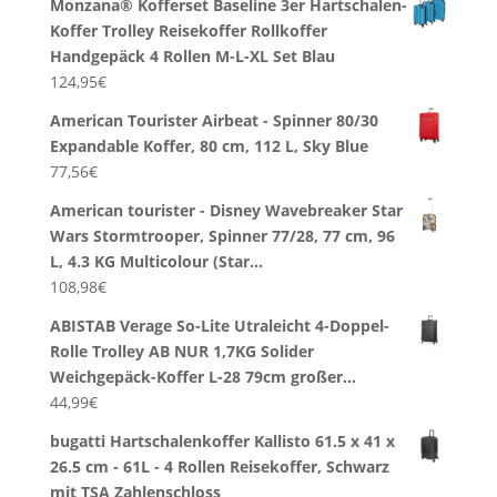
Monzana® Kofferset Baseline 3er Hartschalen-
Koffer Trolley Reisekoffer Rollkoffer
Handgepäck 4 Rollen M-L-XL Set Blau
124,95
€
American Tourister Airbeat - Spinner 80/30
Expandable Koffer, 80 cm, 112 L, Sky Blue
77,56
€
American tourister - Disney Wavebreaker Star
Wars Stormtrooper, Spinner 77/28, 77 cm, 96
L, 4.3 KG Multicolour (Star…
108,98
€
ABISTAB Verage So-Lite Utraleicht 4-Doppel-
Rolle Trolley AB NUR 1,7KG Solider
Weichgepäck-Koffer L-28 79cm großer…
44,99
€
bugatti Hartschalenkoffer Kallisto 61.5 x 41 x
26.5 cm - 61L - 4 Rollen Reisekoffer, Schwarz
mit TSA Zahlenschloss