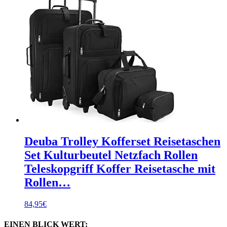
Deuba Trolley Kofferset Reisetaschen
Set Kulturbeutel Netzfach Rollen
Teleskopgriff Koffer Reisetasche mit
Rollen…
84,95
€
EINEN BLICK WERT: