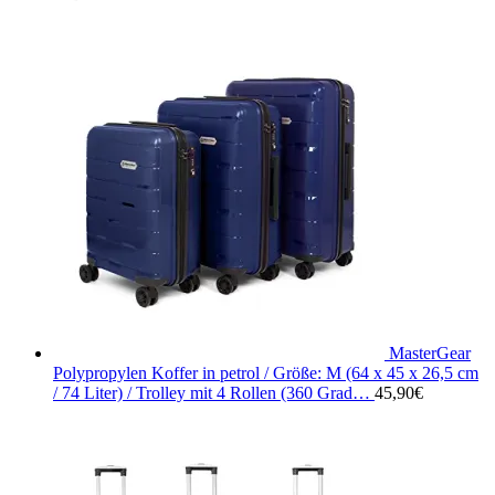
MasterGear
Polypropylen Koffer in petrol / Größe: M (64 x 45 x 26,5 cm
/ 74 Liter) / Trolley mit 4 Rollen (360 Grad…
45,90
€