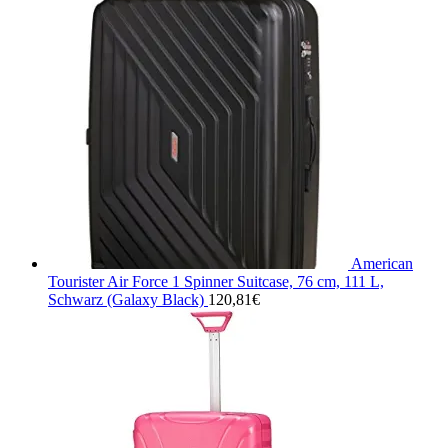
American
Tourister Air Force 1 Spinner Suitcase, 76 cm, 111 L,
Schwarz (Galaxy Black)
120,81
€