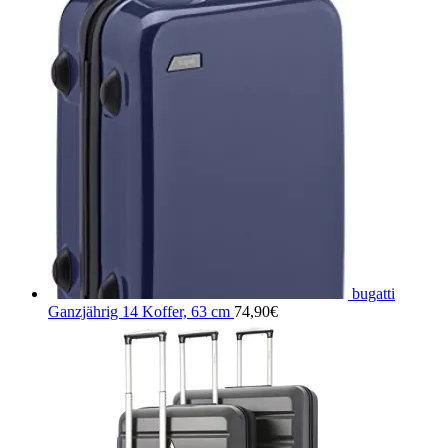
bugatti
Ganzjährig 14 Koffer, 63 cm
74,90
€