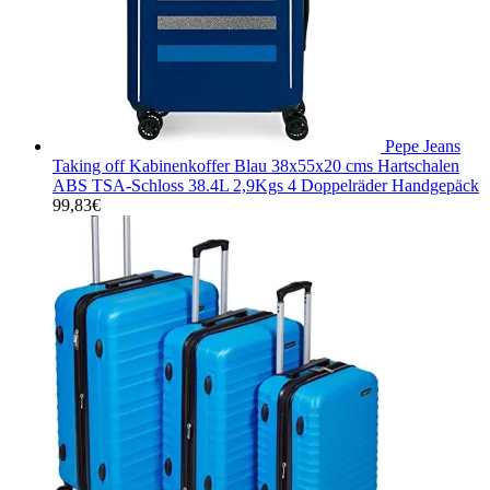
Pepe Jeans
Taking off Kabinenkoffer Blau 38x55x20 cms Hartschalen
ABS TSA-Schloss 38.4L 2,9Kgs 4 Doppelräder Handgepäck
99,83
€