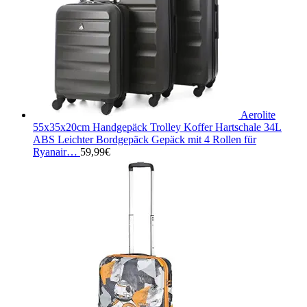
Aerolite
55x35x20cm Handgepäck Trolley Koffer Hartschale 34L
ABS Leichter Bordgepäck Gepäck mit 4 Rollen für
Ryanair…
59,99
€