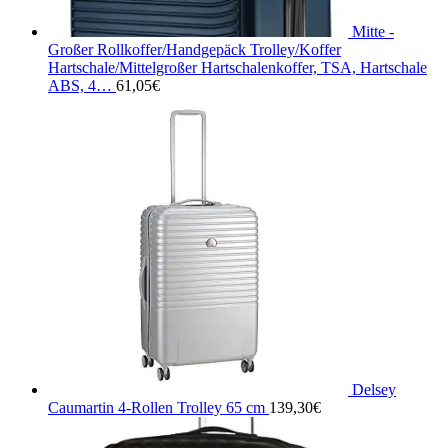
Mitte -
Großer Rollkoffer/Handgepäck Trolley/Koffer
Hartschale/Mittelgroßer Hartschalenkoffer, TSA, Hartschale
ABS, 4…
61,05
€
Delsey
Caumartin 4-Rollen Trolley 65 cm
139,30
€