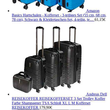
Amazon
Basics Hartschalen - Kofferset - 3-teiliges Set (55 cm, 68 cm,
78 cm), Schwarz & Kleidertaschen-Set, 4-teilig, je…
61,15
€
Andreas Dell
REISEKOFFER REISEKOFFERSET 3 Set Trolley Koffer
Farbe Shampagner TSA Schloß XL L M Kofferset
REISEKOFFER
179,90
€