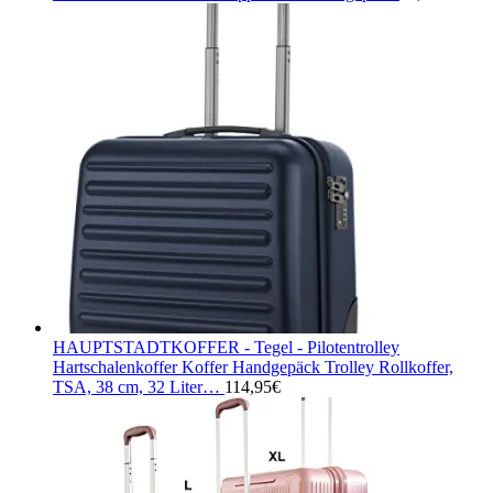
HAUPTSTADTKOFFER - Tegel - Pilotentrolley
Hartschalenkoffer Koffer Handgepäck Trolley Rollkoffer,
TSA, 38 cm, 32 Liter…
114,95
€