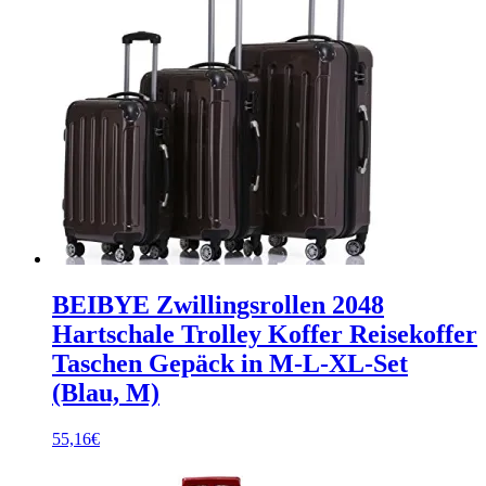
BEIBYE Zwillingsrollen 2048
Hartschale Trolley Koffer Reisekoffer
Taschen Gepäck in M-L-XL-Set
(Blau, M)
55,16
€