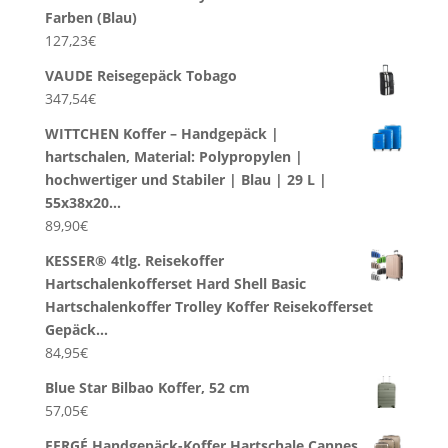
Farben (Blau)
127,23
€
VAUDE Reisegepäck Tobago
347,54
€
WITTCHEN Koffer – Handgepäck |
hartschalen, Material: Polypropylen |
hochwertiger und Stabiler | Blau | 29 L |
55x38x20…
89,90
€
KESSER® 4tlg. Reisekoffer
Hartschalenkofferset Hard Shell Basic
Hartschalenkoffer Trolley Koffer Reisekofferset
Gepäck…
84,95
€
Blue Star Bilbao Koffer, 52 cm
57,05
€
FERGÉ Handgepäck-Koffer Hartschale Cannes