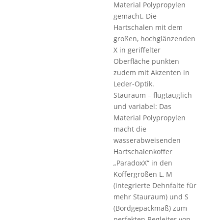
Material Polypropylen
gemacht. Die
Hartschalen mit dem
großen, hochglänzenden
X in geriffelter
Oberfläche punkten
zudem mit Akzenten in
Leder-Optik.
Stauraum – flugtauglich
und variabel: Das
Material Polypropylen
macht die
wasserabweisenden
Hartschalenkoffer
„ParadoxX“ in den
Koffergrößen L, M
(integrierte Dehnfalte für
mehr Stauraum) und S
(Bordgepäckmaß) zum
perfekten Begleiter von