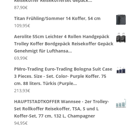
Reisekoffer Reisekofferset Gepäck…
87,90
€
Titan Frühling/Sommer 14 Koffer, 54 cm
109,95
€
Aerolite 55cm Leichter 4 Rollen Handgepäck
Trolley Koffer Bordgepäck Reisekoffer Gepäck
Genehmigt für Lufthansa…
69,99
€
PMro-Trading Euro-Trading Bologna Suit Case
3 Pieces. Size - Set. Color- Purple Koffer. 75
cm. 88 liters. Türkis (Purple…
213,93
€
HAUPTSTADTKOFFER Wannsee - 2er Trolley-
Set Rollkoffer Reisekoffer, TSA, S und L
Koffer-Set, 77 cm, 132 L, Champagner
94,95
€