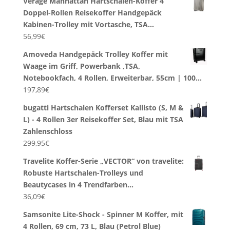
Verage Manhattan Hartschalen-Koffer 4
Doppel-Rollen Reisekoffer Handgepäck
Kabinen-Trolley mit Vortasche, TSA…
56,99
€
Amoveda Handgepäck Trolley Koffer mit
Waage im Griff, Powerbank ,TSA,
Notebookfach, 4 Rollen, Erweiterbar, 55cm | 100…
197,89
€
bugatti Hartschalen Kofferset Kallisto (S, M &
L) - 4 Rollen 3er Reisekoffer Set, Blau mit TSA
Zahlenschloss
299,95
€
Travelite Koffer-Serie „VECTOR“ von travelite:
Robuste Hartschalen-Trolleys und
Beautycases in 4 Trendfarben…
36,09
€
Samsonite Lite-Shock - Spinner M Koffer, mit
4 Rollen, 69 cm, 73 L, Blau (Petrol Blue)