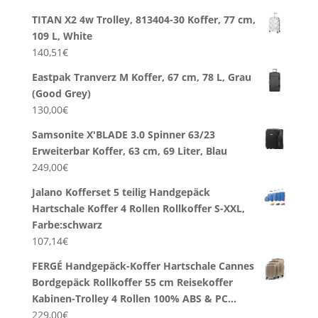
TITAN X2 4w Trolley, 813404-30 Koffer, 77 cm,
109 L, White
140,51
€
Eastpak Tranverz M Koffer, 67 cm, 78 L, Grau
(Good Grey)
130,00
€
Samsonite X'BLADE 3.0 Spinner 63/23
Erweiterbar Koffer, 63 cm, 69 Liter, Blau
249,00
€
Jalano Kofferset 5 teilig Handgepäck
Hartschale Koffer 4 Rollen Rollkoffer S-XXL,
Farbe:schwarz
107,14
€
FERGÉ Handgepäck-Koffer Hartschale Cannes
Bordgepäck Rollkoffer 55 cm Reisekoffer
Kabinen-Trolley 4 Rollen 100% ABS & PC…
229,00
€