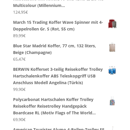
Multicolour (Millennium…
124,95
€
March 15 Trading Koffer Wave Spinner mit 4-
Doppelrollen Gr. S (Rot, 55 cm)
89,99
€
Blue Star Madrid Koffer, 77 cm, 132 liters,
Beige (Champagne)
65,47
€
BERWIN Kofferset 3-teilig Reisekoffer Trolley
Hartschalenkoffer ABS Teleskopgriff USB
Anschluss Modell Angelina (Türkis)
99,90
€
Polycarbonat Hartschalen Koffer Trolley
Reisekoffer Reisetrolley Handgepäck
Boardcase RL (Motiv Flags of The World…
69,90
€
American Tourister Alumo 4-Rollen-Trolley 55