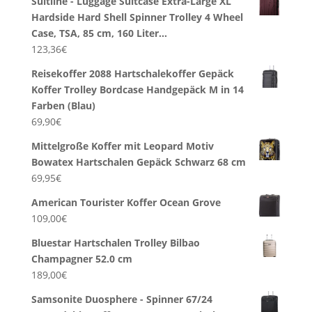
Suitline - Luggage Suitcase Extra-Large XL
Hardside Hard Shell Spinner Trolley 4 Wheel
Case, TSA, 85 cm, 160 Liter…
123,36
€
Reisekoffer 2088 Hartschalekoffer Gepäck
Koffer Trolley Bordcase Handgepäck M in 14
Farben (Blau)
69,90
€
Mittelgroße Koffer mit Leopard Motiv
Bowatex Hartschalen Gepäck Schwarz 68 cm
69,95
€
American Tourister Koffer Ocean Grove
109,00
€
Bluestar Hartschalen Trolley Bilbao
Champagner 52.0 cm
189,00
€
Samsonite Duosphere - Spinner 67/24