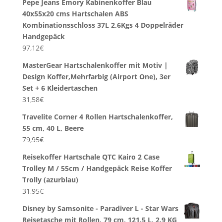
Pepe Jeans Emory Kabinenkoffer Blau
40x55x20 cms Hartschalen ABS
Kombinationsschloss 37L 2,6Kgs 4 Doppelräder
Handgepäck
97,12
€
MasterGear Hartschalenkoffer mit Motiv |
Design Koffer,Mehrfarbig (Airport One), 3er
Set + 6 Kleidertaschen
31,58
€
Travelite Corner 4 Rollen Hartschalenkoffer,
55 cm, 40 L, Beere
79,95
€
Reisekoffer Hartschale QTC Kairo 2 Case
Trolley M / 55cm / Handgepäck Reise Koffer
Trolly (azurblau)
31,95
€
Disney by Samsonite - Paradiver L - Star Wars
Reisetasche mit Rollen, 79 cm, 121.5 L, 2.9 KG