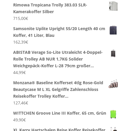
Rimowa Tropicana Trolly 383.03 SLR-
Kamerakoffer Silber
715,00
€
Samsonite Uplite Upright 55/20 Length 40 cm
Koffer, 41 Liter, Blau
162,39
€
ABISTAB Verage So-Lite Utraleicht 4-Doppel-
Rolle Trolley AB NUR 1,7KG Solider
Weichgepäck-Koffer L-28 79cm großer…
44,99
€
Monzana® Baseline Kofferset 4tlg Rose-Gold
Beautycase M L XL Gelgriffe Zahlenschloss
Reisekoffer Trolley Koffer…
127,46
€
WITTCHEN Groove Line III Koffer, 65 cm, Grün
49,90
€
XL Karry Hartschalen Reise Koffer Reisekoffer