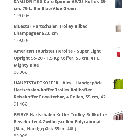
SAMSONITE S'Cure Spinner 69/25 Koffer, 69
cm, 79 L, Rio Blue/Aloe Green
199,00
€
Bluestar Hartschalen Trolley Bilbao
Champagner 52.0 cm
189,00
€
American Tourister Herolite - Super Light
Upright 55-20 - 1.5 Kg Koffer, 55 cm, 41 L,
Mighty Blue
80,00
€
HAUPTSTADTKOFFER - Alex - Handgepäck
Hartschalen-Koffer Trolley Rollkoffer
Reisekoffer Erweiterbar, 4 Rollen, 55 cm, 42…
91,46
€
BEIBYE Hartschalen Koffer Trolley Rollkoffer
Reisekoffer 4 Zwillingsrollen Polycabonat
(Blau, Handgepäck 55cm-40L)
89,90
€