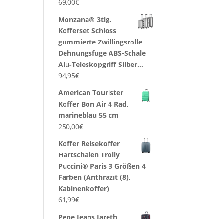
69,00
€
Monzana® 3tlg.
Kofferset Schloss
gummierte Zwillingsrolle
Dehnungsfuge ABS-Schale
Alu-Teleskopgriff Silber…
94,95
€
American Tourister
Koffer Bon Air 4 Rad,
marineblau 55 cm
250,00
€
Koffer Reisekoffer
Hartschalen Trolly
Puccini® Paris 3 Größen 4
Farben (Anthrazit (8),
Kabinenkoffer)
61,99
€
Pepe Jeans Jareth