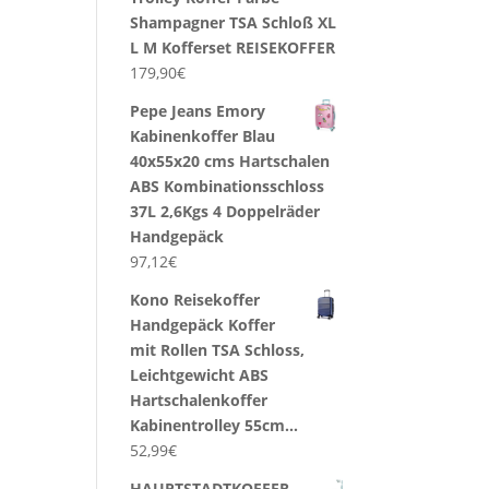
Shampagner TSA Schloß XL
L M Kofferset REISEKOFFER
179,90
€
Pepe Jeans Emory
Kabinenkoffer Blau
40x55x20 cms Hartschalen
ABS Kombinationsschloss
37L 2,6Kgs 4 Doppelräder
Handgepäck
97,12
€
Kono Reisekoffer
Handgepäck Koffer
mit Rollen TSA Schloss,
Leichtgewicht ABS
Hartschalenkoffer
Kabinentrolley 55cm…
52,99
€
HAUPTSTADTKOFFER -