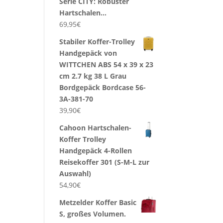
Serie CITY: Robuster
Hartschalen…
69,95
€
Stabiler Koffer-Trolley
Handgepäck von
WITTCHEN ABS 54 x 39 x 23
cm 2.7 kg 38 L Grau
Bordgepäck Bordcase 56-
3A-381-70
39,90
€
Cahoon Hartschalen-
Koffer Trolley
Handgepäck 4-Rollen
Reisekoffer 301 (S-M-L zur
Auswahl)
54,90
€
Metzelder Koffer Basic
S, großes Volumen.