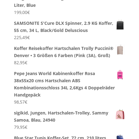
Liter, Blue
199,00
€
SAMSONITE S'Cure DLX Spinner, 2.9 KG Koffer,
55 cm, 34 L, Black/Gold Deluscious
225,49
€
Koffer Reisekoffer Hartschalen Trolly Puccini®
Denver • 3 Größen 6 Farben (Pink (3A), Groß)
82,95
€
Pepe Jeans World Kabinenkoffer Rosa
38x55x20 cms Hartschalen ABS
Kombinationsschloss 34L 2,6Kgs 4 Doppelräder
Handgepäck
98,57
€
sigikid, Jungen, Hartschalen-Trolley, Sammy
Samoa, Blau, 24940
79,95
€
Blue Star Tunis Koffer-Set, 72 cm, 210 liters,