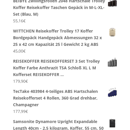
BEIBYE Zwillingsrollen 2048 Hartschale Trolley
Koffer Reisekoffer Taschen Gepäck in M-L-XL-
Set (Blau, M)
55,16
€
WITTCHEN Reisekoffer Trolley 17 Koffer
Bordgepäck Handgepäck Abmessungen 32 x
25 x 42 cm Kapazität 25 l Gewicht 2 kg ABS
45,00
€
REISEKOFFER REISEKOFFERSET 3 Set Trolley
Koffer Farbe Anthrazit TSA Schloß XL L M
Kofferset REISEKOFFER …
179,90
€
TecTake 403984 4-teiliges ABS Hartschalen
Reisekofferset 4 Rollen, 360 Grad drehbar,
Champagner
177,99
€
Samsonite Dynamore Upright Expandable
Length 40cm - 2.5 kilogram, Koffer, 55 cm, 50