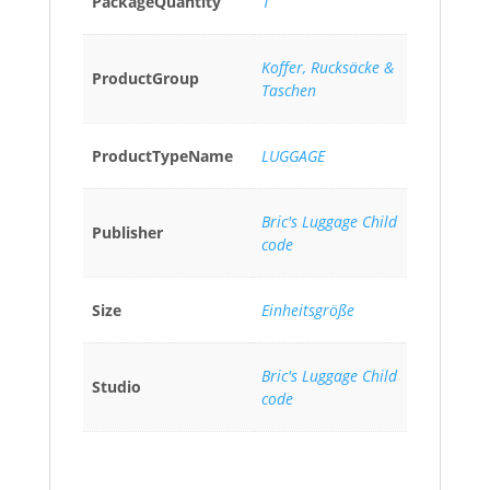
PackageQuantity
1
Koffer, Rucksäcke &
ProductGroup
Taschen
ProductTypeName
LUGGAGE
Bric's Luggage Child
Publisher
code
Size
Einheitsgröße
Bric's Luggage Child
Studio
code