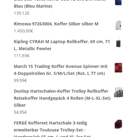
Blau (Bleu Marine)
139,12
€
Rimowa 97263004, Koffer Silber silber M
1.450,00
€
Kipling CYRAH M Laptop Rollkoffer, 69 cm, 71
L, Metallic Pewter
111,93
€
March 15 Trading Koffer Avenue Spinner mit
4-Doppelrollen Gr. S/M/L/Set (Rot, L 77 cm)
99,99
€
Dunlop Hartschalen-Koffer Trolley Rollkoffer
Reisekoffer Handgepäck 4 Rollen (M-L-XL-Set)
Silber
94,95
€
FERGÉ Kofferset Hartschale 3-teilig
erweiterbar Toulouse Trolley-Set -
Handgepäck 55 cm, L und XL 3er Set…