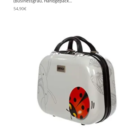
(Businessgrau, Handgepäck…
54,90
€